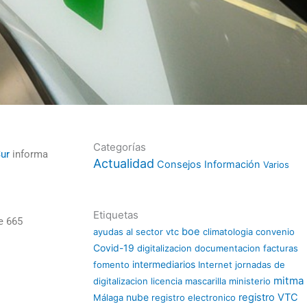
Categorías
Sur
informa
Actualidad
Consejos
Información
Varios
.
Etiquetas
e 665
boe
ayudas al sector vtc
climatologia
convenio
Covid-19
digitalizacion
documentacion
facturas
intermediarios
fomento
Internet
jornadas de
mitma
digitalizacion
licencia
mascarilla
ministerio
nube
registro VTC
Málaga
registro electronico