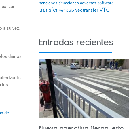
software
sanciones
situaciones adversas
realizar
transfer
VTC
veotransfer
vehiculo
o a su vez,
Entradas recientes
elos diarios
terrizar los
a los
as de
Nueva operativa Aeropuerto