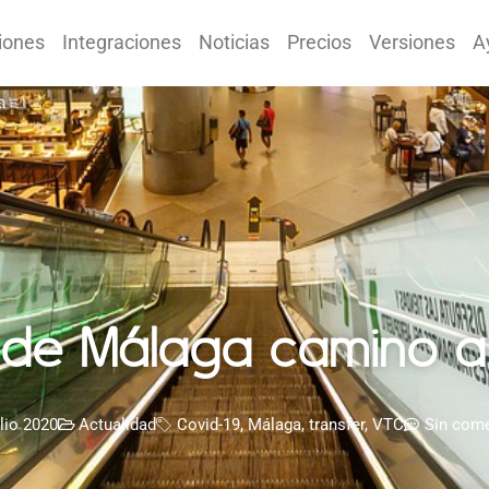
iones
Integraciones
Noticias
Precios
Versiones
A
 de Málaga camino a
ulio 2020
Actualidad
Covid-19
,
Málaga
,
transfer
,
VTC
Sin come