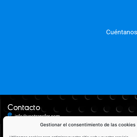
Cuéntanos 
Contacto
info@veotransfer.com
+ 34 952 000 144
Gestionar el consentimiento de las cookies
+ 34 952 000 144