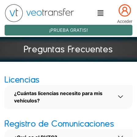
Ir
al
Main
contenido
Menu
Acceder
¡PRUEBA GRATIS!
Preguntas Frecuentes
Licencias
¿Cuántas licencias necesito para mis
vehículos?
Registro de Comunicaciones