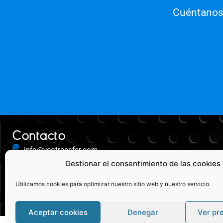
Cuéntanos 
Contacto
info@veotransfer.com
+ 34 952 000 144
Gestionar el consentimiento de las cookies
+ 34 952 000 144
Utilizamos cookies para optimizar nuestro sitio web y nuestro servicio.
Av. Ortega y Gasset 124, 2º
planta, oficina 13. Málaga, 29006
Aceptar cookies
Denegar
Ver pr